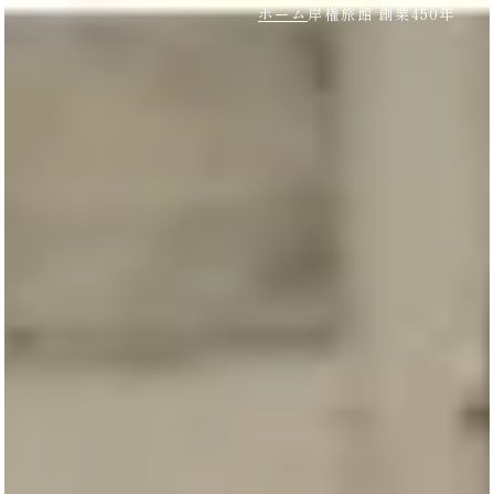
ホーム
岸権旅館 創業450年